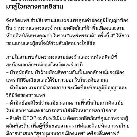
มาสู่ใจกลางภาคอีสาน
จังหวัดแพร่ ร่วมสืบสานและเผยแพร่คุณค่าของภูมิปัญญาท้อง
ถิ่น ผ่านงานแสดงและจำหน่ายผลิตภัณฑ์ผ้าพื้นเมืองและงาน
หัตถศิลป์อันทรงคุณค่า ในงาน “แพร่พรรณผ้า ครั้งที่ 4” ให้ชาว
ขอนแก่นและผู้สนใจได้ร่วมสัมผัสอย่างใกล้ชิด
ภายในงานพบกับความงดงามของผ้าและงานหัตถศิลป์ที่
สะท้อนเอกลักษณ์ของจังหวัดแพร่ อาทิ
– ผ้าหม้อห้อม ผ้าฝ้ายย้อมสีครามอันเป็นเอกลักษณ์ของเมือง
แพร่ ที่มีชื่อเสียงและได้รับการยอมรับในระดับสากล
– ผ้าตีนจก งานทอผ้าลวดลายประณีตที่สะท้อนภูมิปัญญาและ
วิถีชีวิตของชาวแพร่
– ผ้ามัดย้อมดีไซน์ร่วมสมัย ผสมผสานพื้นถิ่นกับแนวคิดสมัย
ใหม่ สวยงามและสามารถสวมใส่ได้ในหลากหลายโอกาส
– สินค้า OTOP ระดับพรีเมียม คัดสรรผลิตภัณฑ์คุณภาพจากผู้
ผลิตท้องถิ่น เพื่อผู้ที่ชื่นชอบงานคราฟต์และศิลปหัตถกรรมไทย
มีการนำเสนอ “สุราชุมชนจากเมืองแพร่” เครื่องดื่มคราฟต์