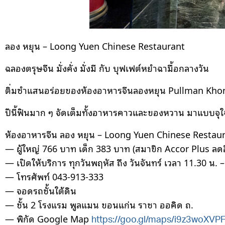
ลอง หยุน – Loong Yuen Chinese Restaurant
ฉลองตรุษจีน มั่งคั่ง มั่งมี กับ บุฟเฟต์หยำฉามื้อกลางวัน
ติ่มซำแสนอร่อยของห้องอาหารจีนลองหยุน Pullman Kho
ปีนี้ฟินมาก ๆ จัดเต็มทั้งอาหารคาวและของหวาน มาแบบจุใจ 
ห้องอาหารจีน ลอง หยุน – Loong Yuen Chinese Restau
— ผู้ใหญ่ 766 บาท เด็ก 383 บาท (สมาขิก Accor Plus ลด
— เปิดให้บริการ ทุกวันพฤหัส ถึง วันจันทร์ เวลา 11.30 น. 
— โทรศัพท์ 043-913-333
— จอดรถชั้นใต้ดิน
— ชั้น 2 โรงแรม พูลแมน ขอนแก่น ราชา ออคิด ถ.
— พิกัด Google Map
https://goo.gl/maps/i9z3woX