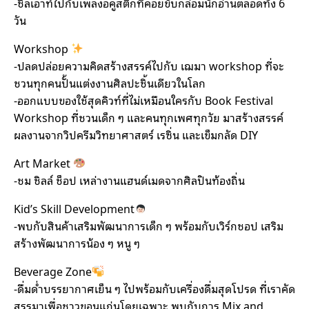
-ชิลเอาท์ไปกับเพลงอคูสติกที่คอยขับกล่อมนักอ่านตลอดทั้ง 6
วัน
Workshop
-ปลดปล่อยความคิดสร้างสรรค์ไปกับ เฌมา workshop ที่จะ
ชวนทุกคนปั้นแต่งงานศิลปะชิ้นเดียวในโลก
-ออกแบบของใช้สุดคิวท์ที่ไม่เหมือนใครกับ Book Festival
Workshop ที่ชวนเด็ก ๆ และคนทุกเพศทุกวัย มาสร้างสรรค์
ผลงานจากวิปครีมวิทยาศาสตร์ เรซิ่น และเข็มกลัด DIY
Art Market
-ชม ชิลล์ ช็อป เหล่างานแฮนด์เมดจากศิลปินท้องถิ่น
Kid’s Skill Development
-พบกับสินค้าเสริมพัฒนาการเด็ก ๆ พร้อมกับเวิร์กชอป เสริม
สร้างพัฒนาการน้อง ๆ หนู ๆ
Beverage Zone
-ดื่มด่ำบรรยากาศเย็น ๆ ไปพร้อมกับเครื่องดื่มสุดโปรด ที่เราคัด
สรรมาเพื่อชาวขอนแก่นโดยเฉพาะ พบกับการ Mix and