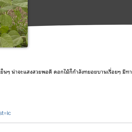
ย็นๆ น่าจะแสงสวยพอดี ดอกไม้ก็กำลังทยอยบานเรื่อยๆ มีท
st=ic