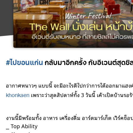
#ไปขอนแก่น
กลับมาอีกครััง กับอีเวนต์สุดชิล
อากาศหนาวๆ แบบนี้ จะมีอะไรดีไปกว่าการได้ออกมาแฮงค
เพราะว่าสุดสัปดาห์ทั้ง 3 วันนี้ เค้าเปิดบ้านรอร
khonkaen
งานนี้มีพร้อมทั้ง อาหาร เครื่องดื่ม อาร์ตมาร์เก็ต เวิร์
⎯ Top Ability