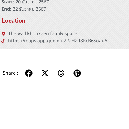
Start:
20 ธันวาคม 2567
End:
22 ธันวาคม 2567
Location
The wall khonkaen family space
https://maps.app.goo.gl/j72aH2R8KcB6Soau6
Share :