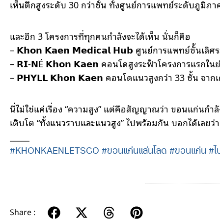
เห็นตึกสูงระดับ 30 กว่าชั้น ทั้งศูนย์การแพทย์ระดับภูมิ
และอีก 3 โครงการที่ทุกคนกำลังจะได้เห็น นั่นก็คือ
– 𝗞𝗵𝗼𝗻 𝗞𝗮𝗲𝗻 𝗠𝗲𝗱𝗶𝗰𝗮𝗹 𝗛𝘂𝗯 ศูนย์การแพทย์ชั
– 𝗥𝗜-𝗡É 𝗞𝗵𝗼𝗻 𝗞𝗮𝗲𝗻 คอนโดสูงระฟ้าโครงการแรกในย
– 𝗣𝗛𝗬𝗟𝗟 𝗞𝗵𝗼𝗻 𝗞𝗮𝗲𝗻 คอนโดแนวสูงกว่า 33 ชั้น จ
นี่ไม่ใช่แค่เรื่อง “ความสูง” แต่คือสัญญาณว่า ขอนแก่นกำ
เติบโต “ทั้งแนวราบและแนวสูง” ไปพร้อมกัน บอกได้เลยว่าข
_____
#KHONKAENLETSGO
#ขอนแก่นแล่นโลด
#ขอนแก่น
#ไ
Share :