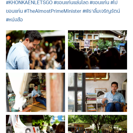
#KHONKAENLETSGO
#ขอนแก่นแล่นโลด
#ขอนแก่น
#ไป
ขอนแก่น
#TheAlmostPrimeMinister
#พิธาลิ้มเจริญรัตน์
#หนังสือ