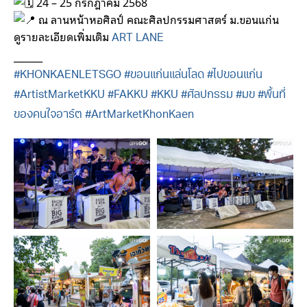
24 – 25 กรกฎาคม 2568
ณ ลานหน้าหอศิลป์ คณะศิลปกรรมศาสตร์ ม.ขอนแก่น
ดูรายละเอียดเพิ่มเติม
ART LANE
______
#KHONKAENLETSGO
#ขอนแก่นแล่นโลด
#ไปขอนแก่น
#ArtistMarketKKU
#FAKKU
#KKU
#ศิลปกรรม
#มข
#พื้นที่
ของคนใจอาร์ต
#ArtMarketKhonKaen