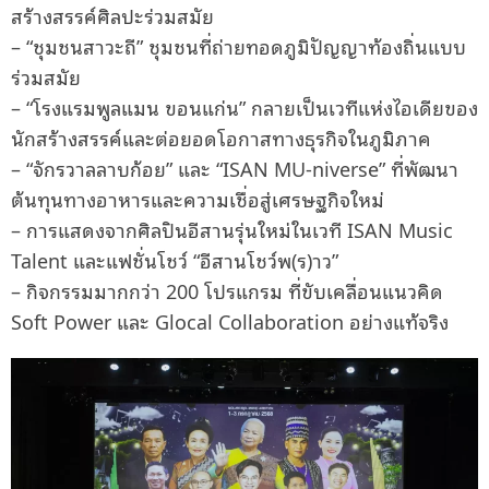
สร้างสรรค์ศิลปะร่วมสมัย
– “ชุมชนสาวะถี” ชุมชนที่ถ่ายทอดภูมิปัญญาท้องถิ่นแบบ
ร่วมสมัย
– “โรงแรมพูลแมน ขอนแก่น” กลายเป็นเวทีแห่งไอเดียของ
นักสร้างสรรค์และต่อยอดโอกาสทางธุรกิจในภูมิภาค
– “จักรวาลลาบก้อย” และ “ISAN MU-niverse” ที่พัฒนา
ต้นทุนทางอาหารและความเชื่อสู่เศรษฐกิจใหม่
– การแสดงจากศิลปินอีสานรุ่นใหม่ในเวที ISAN Music
Talent และแฟชั่นโชว์ “อีสานโชว์พ(ร)าว”
– กิจกรรมมากกว่า 200 โปรแกรม ที่ขับเคลื่อนแนวคิด
Soft Power และ Glocal Collaboration อย่างแท้จริง