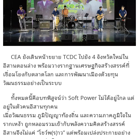
CEA ยังเดินหน้าขยาย TCDC ไปยัง 4 จังหวัดใหม่ใน
อีสานตอนล่าง พร้อมวางรากฐานเศรษฐกิจสร้างสรรค์ที่
เชื่อมโยงกับตลาดโลก และการพัฒนาเมืองด้วยทุน
วัฒนธรรมอย่างเป็นระบบ
ทั้งหมดนี้คือบทพิสูจน์ว่า Soft Power ไม่ได้อยู่ไกล แต่
อยู่ในตัวคนอีสานทุกคน
เมื่อวัฒนธรรม ภูมิปัญญาท้องถิ่น และความภาคภูมิใจใน
รากเหง้า ถูกหลอมรวมเข้ากับพลังความคิดสร้างสรรค์
อีสานจึงไม่แค่ “โชว์พ(ร)าว” แต่พร้อมเปล่งประกายอย่าง