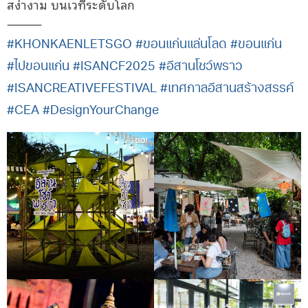
สง่างาม บนเวทีระดับโลก
⸻
#KHONKAENLETSGO
#ขอนแก่นแล่นโลด
#ขอนแก่น
#ไปขอนแก่น
#ISANCF2025
#อีสานโชว์พราว
#ISANCREATIVEFESTIVAL
#เทศกาลอีสานสร้างสรรค์
#CEA
#DesignYourChange