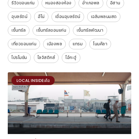
รีวิวขอนแก่น
หนองสองห้อง
อำเภอพล
อีสาน
อุบลรัตน์
ฮีโน่
เขื่อนอุบลรัตน์
เฉลิมพลนมสด
เซ็นทรัล
เซ็นทรัลขอนแก่น
เซ็นทรัลพัฒนา
เที่ยวขอนแก่น
เมืองพล
แทรม
โนนศิลา
โปรโมชัน
โลจิสติกส์
โอ้กะจู๋
LOCAL INSIDEเด้อ