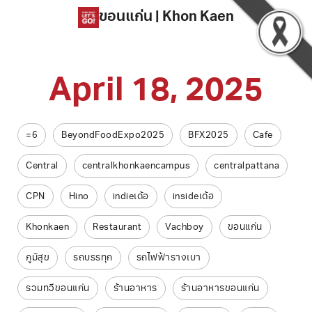
ขอนแก่น | Khon Kaen
April 18, 2025
ore Khon Kaen
honKaen
=6
BeyondFoodExpo2025
BFX2025
Cafe
CF2025
CF2026
Central
centralkhonkaencampus
centralpattana
Kaen Let’s Go
CPN
Hino
indieเด้อ
insideเด้อ
Khonkaen
Restaurant
Vachboy
ขอนแก่น
ภูมิสุข
รถบรรทุก
รถไฟฟ้ารางเบา
รวมทวีขอนแก่น
ร้านอาหาร
ร้านอาหารขอนแก่น