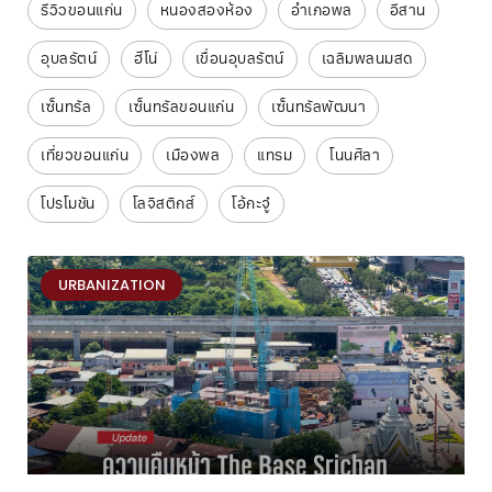
รีวิวขอนแก่น
หนองสองห้อง
อำเภอพล
อีสาน
อุบลรัตน์
ฮีโน่
เขื่อนอุบลรัตน์
เฉลิมพลนมสด
เซ็นทรัล
เซ็นทรัลขอนแก่น
เซ็นทรัลพัฒนา
เที่ยวขอนแก่น
เมืองพล
แทรม
โนนศิลา
โปรโมชัน
โลจิสติกส์
โอ้กะจู๋
URBANIZATION