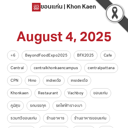
ขอนแก่น | Khon Kaen
August 4, 2025
ore Khon Kaen
honKaen
=6
BeyondFoodExpo2025
BFX2025
Cafe
CF2025
CF2026
Central
centralkhonkaencampus
centralpattana
Kaen Let’s Go
CPN
Hino
indieเด้อ
insideเด้อ
Khonkaen
Restaurant
Vachboy
ขอนแก่น
ภูมิสุข
รถบรรทุก
รถไฟฟ้ารางเบา
รวมทวีขอนแก่น
ร้านอาหาร
ร้านอาหารขอนแก่น